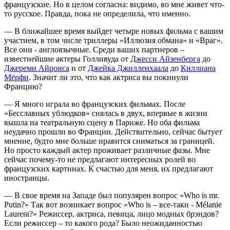
французские. Но в целом согласна: видимо, во мне живет что-
то русское. Правда, пока не определила, что именно.
— В ближайшее время выйдет четыре новых фильма с вашим
участием, в том числе триллеры «Иллюзия обмана» и «Враг».
Все они - англоязычные. Среди ваших партнеров –
известнейшие актеры Голливуда от
Джесси Айзенберга
до
Джереми Айронса
и от
Джейка Джилленхаала
до
Киллиана
Мёрфи
. Значит ли это, что как актриса вы покинули
Францию?
— Я много играла во французских фильмах. После
«Бесславных ублюдков» снялась в двух, впервые в жизни
вышла на театральную сцену в Париже. Но оба фильма
неудачно прошли во Франции. Действительно, сейчас бытует
мнение, будто мне больше нравится сниматься за границей.
Но просто каждый актер проживает различные фазы. Мне
сейчас почему-то не предлагают интересных ролей во
французских картинах. К счастью для меня, их предлагают
иностранцы.
— В свое время на Западе был популярен вопрос «Who is mr.
Putin?» Так вот возникает вопрос «Who is – все-таки - Mélanie
Laurent?» Режиссер, актриса, певица, лицо модных брэндов?
Если режиссер – то какого рода? Было неожиданностью