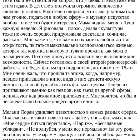
Но я так и не ответила на вопрос, кто я такая. Я ведь сама над
этим гадаю. В детстве я получила огромное количество
свободы и любви. Родители говорили, что я могу заниматься
чем угодно, податься в любую сферу – в музыку, искусство
вообще, и все это будет интересно. Мама водила меня в Лувр
каждую неделю. Я рисовала – плохо, делала скульптуры –
тоже не очень хорошо, придумывала спектакли, сочиняла
рассказы. Мне кажется, что важно сохранить любопытство,
открытость, пытаться максимально воспользоваться жизнью,
которая так коротка и которую нужно прожить как можно
насыщеннее. Поэтому я хочу использовать все выпавшие мне
возможности. Сейчас готовлюсь к своей второй режиссерской
работе – это будет фильм про подростков, которым нет 18-ти.
Мне очень жаль, что прошла та эпоха, когда, например,
певцов приглашали в кино, видя в них артистическую
личность, способную обогатить фильм в целом. Теперь их
приглашают именно как певцов, как звезд из другой сферы,
используют как рекламное приложение. Мне хочется, чтобы в
человеке было больше общего артистичного.
Мелани Лоран удивляет известностью в самых разных сферах.
Она сыграла в таких известных – даже у нас – фильмах, как
«Мое сердце биться перестало», «Париж», «Бесславные
ублюдки», «Не волнуйся, у меня все нормально» (за эту роль
она получила «Сезара» − французский аналог «Оскара» − как