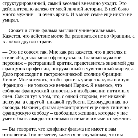
структурированный, самый веселый внезапно уходит. Это
действительно далеко от моей личной истории. В ней было
много мужчин – и очень ярких. И в моей семье еще никто не
умирал.
— Сюжет и стиль фильма выглядят универсальными.
Кажется, что действие могло бы развиваться не во Франции, а
в любой другой стране.
— Это не совсем так. Мне как раз кажется, что в деталях и
стиле «Родных» много французского. Главный мужской
персонаж – ресторанный критик, представитель значимой для
французов профессии, погруженный в чувственный мир еды.
Дело происходит в гастрономической столице Франции
Лионе. Мне хотелось, чтобы зритель увидел какую-то иную
Францию – не только же вечный Париж. Я надеюсь, что
соблюла французский киностиль в изображении интимных
сцен. Смысл тут в том, что, с одной стороны, нет никакой
цензуры, а с другой, никакой грубости. Целомудренная, но
свобода. Наконец, фильм демонстрирует еще одну типично
французскую свободу – свободных женщин, которые у нас
умеют быть самодостаточными и независимыми от мужчин.
— Вы говорите, что конфликт фильма не имеет к вам
отношения. Тем не менее, кажется не случайным, что вы