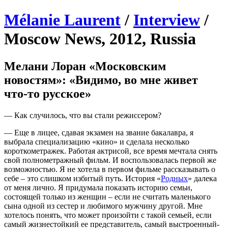
Mélanie Laurent
/
Interview
/
Moscow News, 2012, Russia
Мелани Лоран «Московским
новостям»: «Видимо, во мне живет
что-то русское»
— Как случилось, что вы стали режиссером?
— Еще в лицее, сдавая экзамен на звание бакалавра, я
выбрала специализацию «кино» и сделала несколько
короткометражек. Работая актрисой, все время мечтала снять
свой полнометражный фильм. И воспользовалась первой же
возможностью. Я не хотела в первом фильме рассказывать о
себе – это слишком избитый путь. История «
Родных
» далека
от меня лично. Я придумала показать историю семьи,
состоящей только из женщин – если не считать маленького
сына одной из сестер и любимого мужчину другой. Мне
хотелось понять, что может произойти с такой семьей, если
самый жизнестойкий ее представитель, самый выстроенный-