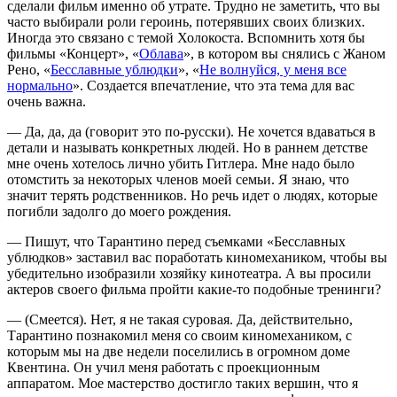
сделали фильм именно об утрате. Трудно не заметить, что вы
часто выбирали роли героинь, потерявших своих близких.
Иногда это связано с темой Холокоста. Вспомнить хотя бы
фильмы «Концерт», «
Облава
», в котором вы снялись с Жаном
Рено, «
Бесславные ублюдки
», «
Не волнуйся, у меня все
нормально
». Создается впечатление, что эта тема для вас
очень важна.
— Да, да, да (говорит это по-русски). Не хочется вдаваться в
детали и называть конкретных людей. Но в раннем детстве
мне очень хотелось лично убить Гитлера. Мне надо было
отомстить за некоторых членов моей семьи. Я знаю, что
значит терять родственников. Но речь идет о людях, которые
погибли задолго до моего рождения.
— Пишут, что Тарантино перед съемками «Бесславных
ублюдков» заставил вас поработать киномехаником, чтобы вы
убедительно изобразили хозяйку кинотеатра. А вы просили
актеров своего фильма пройти какие-то подобные тренинги?
— (Смеется). Нет, я не такая суровая. Да, действительно,
Тарантино познакомил меня со своим киномехаником, с
которым мы на две недели поселились в огромном доме
Квентина. Он учил меня работать с проекционным
аппаратом. Мое мастерство достигло таких вершин, что я