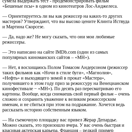
сумела выдержать тест - продемонстрировать фильм
«Бешеные псы» в одном из кинотеатров Лос-Анджелеса.
— Ориентируетесь ли вы как режиссер на каких-то других
мастеров? Утверждают, что вы высоко цените Клинта Иствуда
и Мартина Скорсезе.
— Да, надо же? Не могу сказать, что они мои любимые
режиссеры.
— Это написано на сайте IMDb.com (один из самых
популярных киноманских сайтов – «МН»).
— Нет, я восхищаюсь Полом Томасом Андерсоном (режиссер
таких фильмов как «Ночи в стиле буги», «Магнолия»,
«Нефть» и выходящего зимой в прокат «Мастера»,
получившего в этом году приз за режиссуру на Венецианском
кинофестивале − «МН»). По десять раз пересматриваю его
картины. Вообще, когда снимаешь свой первый фильм – очень
сложно и сохранить уважение к великим режиссерским
именам, и не сбиться при этом на подражание. Хочется ведь
рассказать историю собственным языком.
— На съемочную площадку вас привел Жерар Депардье.
Можно сказать, это произошло вчера. У вас очень быстрая и
красивая актерская карьера. Франция – редкий пример