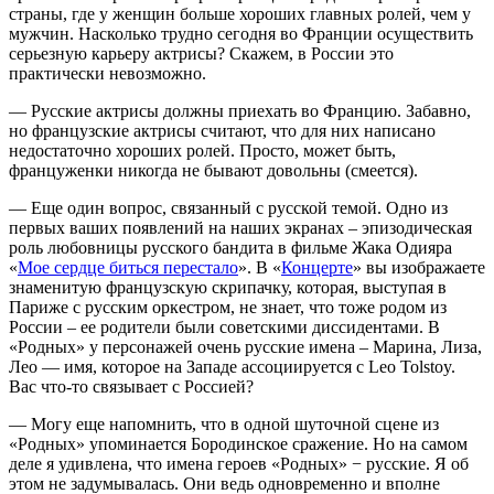
страны, где у женщин больше хороших главных ролей, чем у
мужчин. Насколько трудно сегодня во Франции осуществить
серьезную карьеру актрисы? Скажем, в России это
практически невозможно.
— Русские актрисы должны приехать во Францию. Забавно,
но французские актрисы считают, что для них написано
недостаточно хороших ролей. Просто, может быть,
француженки никогда не бывают довольны (смеется).
— Еще один вопрос, связанный с русской темой. Одно из
первых ваших появлений на наших экранах – эпизодическая
роль любовницы русского бандита в фильме Жака Одияра
«
Мое сердце биться перестало
». В «
Концерте
» вы изображаете
знаменитую французскую скрипачку, которая, выступая в
Париже с русским оркестром, не знает, что тоже родом из
России – ее родители были советскими диссидентами. В
«Родных» у персонажей очень русские имена – Марина, Лиза,
Лео — имя, которое на Западе ассоциируется с Leo Tolstoy.
Вас что-то связывает с Россией?
— Могу еще напомнить, что в одной шуточной сцене из
«Родных» упоминается Бородинское сражение. Но на самом
деле я удивлена, что имена героев «Родных» − русские. Я об
этом не задумывалась. Они ведь одновременно и вполне