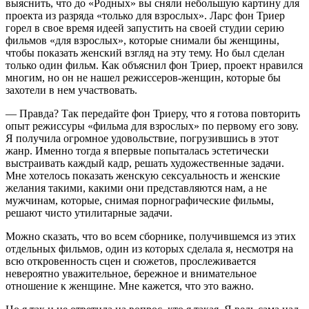
выяснить, что до «Родных» вы сняли небольшую картину для
проекта из разряда «только для взрослых». Ларс фон Триер
горел в свое время идеей запустить на своей студии серию
фильмов «для взрослых», которые снимали бы женщины,
чтобы показать женский взгляд на эту тему. Но был сделан
только один фильм. Как объяснил фон Триер, проект нравился
многим, но он не нашел режиссеров-женщин, которые бы
захотели в нем участвовать.
— Правда? Так передайте фон Триеру, что я готова повторить
опыт режиссуры «фильма для взрослых» по первому его зову.
Я получила огромное удовольствие, погрузившись в этот
жанр. Именно тогда я впервые попыталась эстетически
выстраивать каждый кадр, решать художественные задачи.
Мне хотелось показать женскую сексуальность и женские
желания такими, какими они представляются нам, а не
мужчинам, которые, снимая порнографические фильмы,
решают чисто утилитарные задачи.
Можно сказать, что во всем сборнике, получившемся из этих
отдельных фильмов, один из которых сделала я, несмотря на
всю откровенность сцен и сюжетов, прослеживается
невероятно уважительное, бережное и внимательное
отношение к женщине. Мне кажется, что это важно.